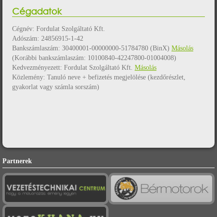
Cégadatok
Cégnév: Fordulat Szolgáltató Kft.
Adószám: 24856915-1-42
Bankszámlaszám: 30400001-00000000-51784780 (BinX)
Másolás
(Korábbi bankszámlaszám: 10100840-42247800-01004008)
Kedvezményezett: Fordulat Szolgáltató Kft.
Másolás
Közlemény: Tanuló neve + befizetés megjelölése (kezdőrészlet,
gyakorlat vagy számla sorszám)
Partnerek