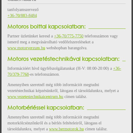
tanfolyamszervező
+36-70/883-8484
Motoros bolttal kapcsolatban:
Partner üzletünket keresd a
+36-70/775-7750
telefonszámon vagy
ismerd meg a megvásárolható vedőfelszereléseket a
www.motorverzum.hu
webshopban barangolva.
Motoros vezetéstechnikával kapcsolatban:
Információért hívd ügyfélszolgálatunkat (H-V: 08:00-20:00) a
+36-
70/379-7768
-es telefonszámon.
Amennyiben szeretnél még több információt megtudni
vezetéstechnikai képzésünkről, látogass el társoldalunkra, melyet a
www.vezetestechnikaicentrum.hu
címen találsz.
Motorbérléssel kapcsolatban:
Amennyiben szeretnél még több információt megtudni
motorkölcsönzőnkről és a bérlés feltételeiről, látogass el
társoldalunkra, melyet a
www.bermotorok.hu
címen találsz.