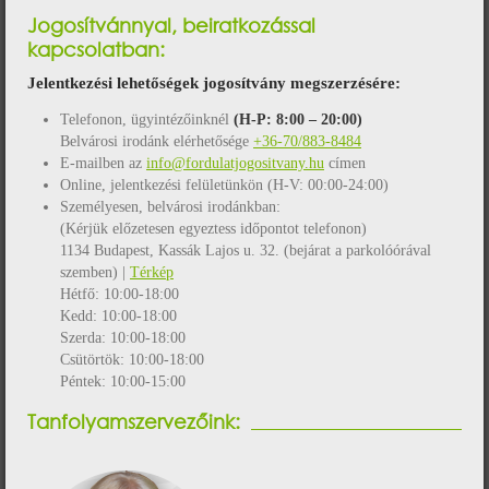
Jogosítvánnyal, beiratkozással
kapcsolatban:
Jelentkezési lehetőségek jogosítvány megszerzésére:
Telefonon, ügyintézőinknél
(H-P: 8:00 – 20:00)
Belvárosi irodánk elérhetősége
+36-70/883-8484
E-mailben az
info@fordulatjogositvany.hu
címen
Online, jelentkezési felületünkön (H-V: 00:00-24:00)
Személyesen, belvárosi irodánkban:
(Kérjük előzetesen egyeztess időpontot telefonon)
1134 Budapest, Kassák Lajos u. 32. (bejárat a parkolóórával
szemben) |
Térkép
Hétfő: 10:00-18:00
Kedd: 10:00-18:00
Szerda: 10:00-18:00
Csütörtök: 10:00-18:00
Péntek: 10:00-15:00
Tanfolyamszervezőink: